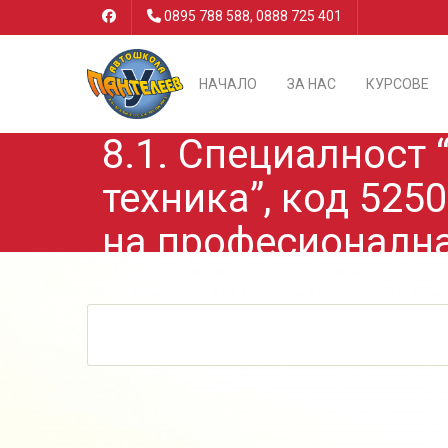
0895 788 588, 0888 725 401
НАЧАЛО
ЗА НАС
КУРСОВЕ
8.1. Специалност
техника”, код 525
на професионалн
квалификация.8.2
“Пътнострои