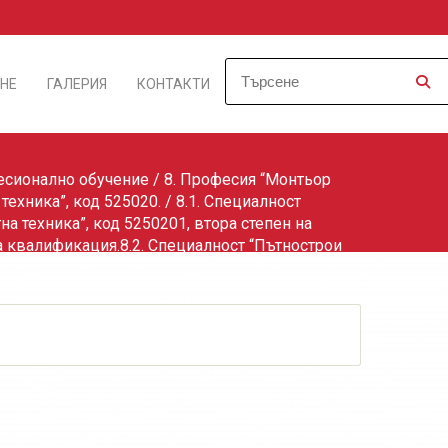
НЕ
ГАЛЕРИЯ
КОНТАКТИ
сионално обучение
/
8. Професия “Монтьор
 техника”, код 525020.
/ 8.1. Специалност
на техника”, код 5250201, втора степен на
 квалификация.8.2. Специалност “Пътнострои