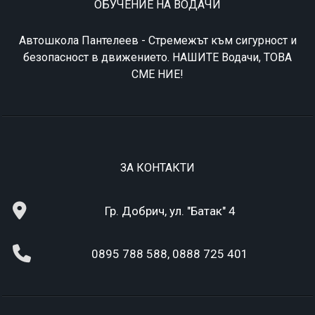
ОБУЧЕНИЕ НА ВОДАЧИ
Автошкола Пантелеев - Стремeжът към сигурност и
безопасност в движението. НАШИТЕ Водачи, ТОВА
СМЕ НИЕ!
ЗА КОНТАКТИ
Гр. Добрич, ул. "Батак" 4
0895 788 588, 0888 725 401