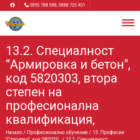
0895 788 588, 0888 725 401
13.2. Специалност
“Армировка и бетон",
код 5820303, втора
степен на
професионална
квалификация,
Начало
/
Професионално обучение
/
13. Професия
"Строител", код 582030,
/ 13.2. Специалност