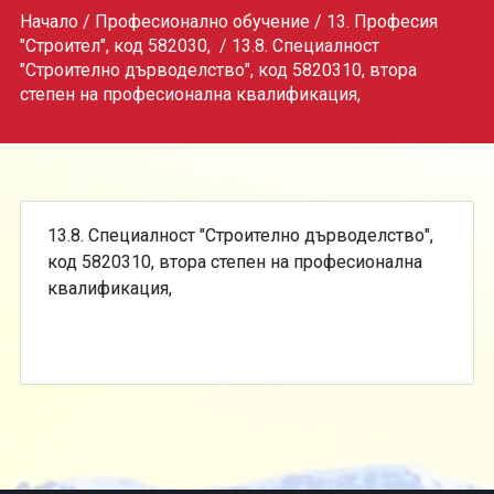
Начало
/
Професионално обучение
/
13. Професия
"Строител", код 582030,
/ 13.8. Специалност
"Строително дърводелство", код 5820310, втора
степен на професионална квалификация,
13.8. Специалност "Строително дърводелство",
код 5820310, втора степен на професионална
квалификация,