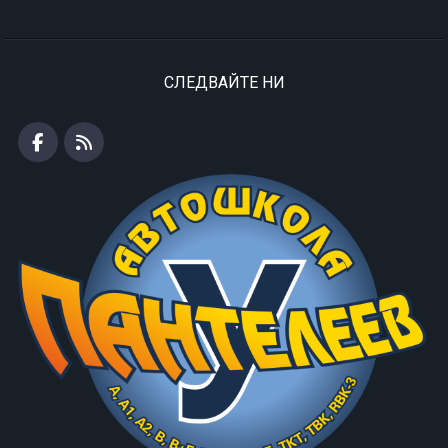
СЛЕДВАЙТЕ НИ