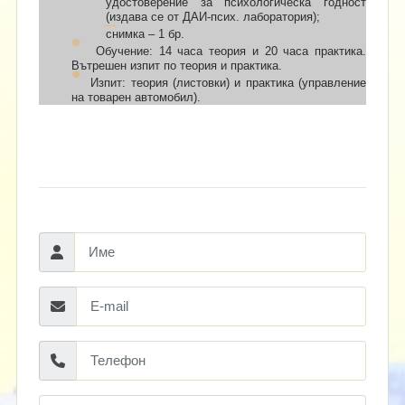
удостоверение за психологическа годност
(издава се от ДАИ-псих. лаборатория);
снимка – 1 бр.
Обучение: 14 часа теория и 20 часа практика.
Вътрешен изпит по теория и практика.
Изпит: теория (листовки) и практика (управление
на товарен автомобил).