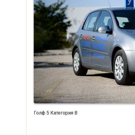
Голф 5 Категория B