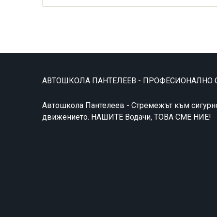
АВТОШКОЛА ПАНТЕЛЕЕВ - ПРОФЕСИОНАЛНО 
Автошкола Пантелеев - Стремeжът към сигурно
движението. НАШИТЕ Водачи, ТОВА СМЕ НИЕ!