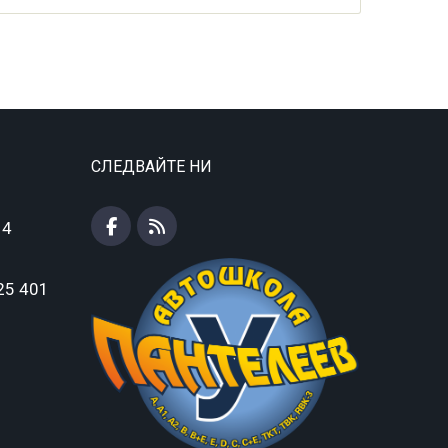
СЛЕДВАЙТЕ НИ
 4
25 401