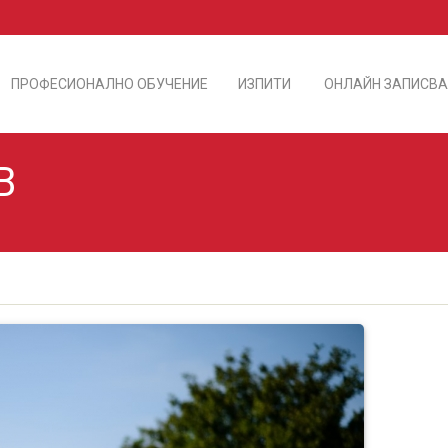
ПРОФЕСИОНАЛНО ОБУЧЕНИЕ
ИЗПИТИ
ОНЛАЙН ЗАПИСВА
B