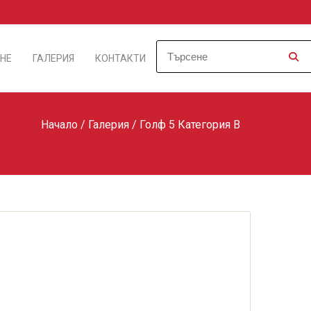
НЕ
ГАЛЕРИЯ
КОНТАКТИ
Начало
/
Галерия
/ Голф 5 Категория B