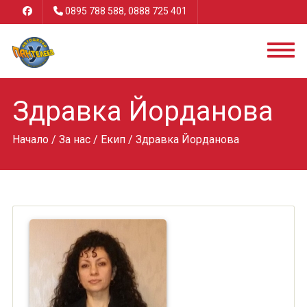
0895 788 588, 0888 725 401
Здравка Йорданова
Начало
/
За нас
/
Екип
/ Здравка Йорданова