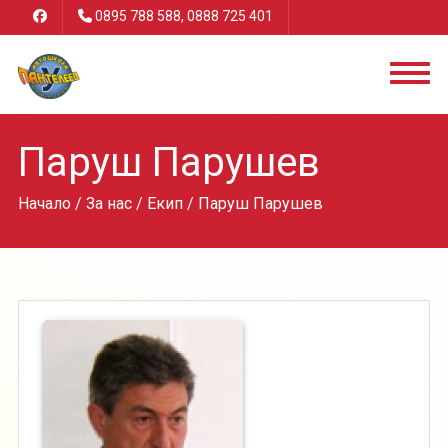
0895 788 588, 0888 725 401
Паруш Парушев
Начало
/
За нас
/
Екип
/ Паруш Парушев